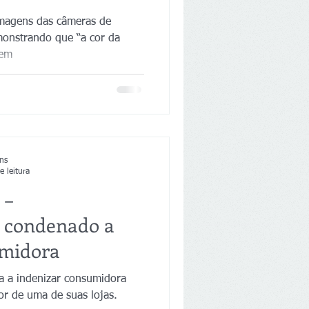
imagens das câmeras de
monstrando que “a cor da
gem
ns
e leitura
 –
 condenado a
umidora
a indenizar consumidora
ior de uma de suas lojas.