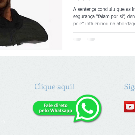
A sentença concluiu que as 
segurança “falam por si”, de
pele” influenciou na aborda
Clique aqui!
Sig
340