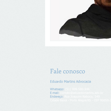
Fale conosco
Eduardo Martins Advocacia
Whatsapp:
(51) 999.580.946
E-mail:
contato@eduardomartins.adv.br
Endereço​​​​​​:
Rua Joaquim Nabuco, 349
Cidade Baixa - Porto Alegre/RS - CEP 90050-