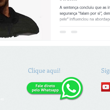
A sentença concluiu que as 
segurança “falam por si”, de
pele” influenciou na aborda
Clique aqui!
Sig
340