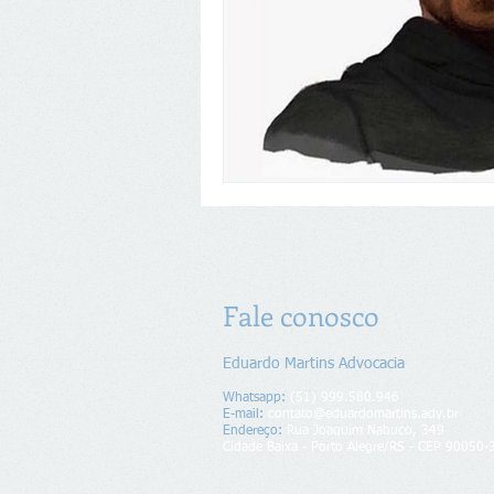
Fale conosco
Eduardo Martins Advocacia
Whatsapp:
(51) 999.580.946
E-mail:
contato@eduardomartins.adv.br
Endereço​​​​​​:
Rua Joaquim Nabuco, 349
Cidade Baixa - Porto Alegre/RS - CEP 90050-